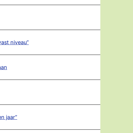
vast niveau”
aan
en jaar”