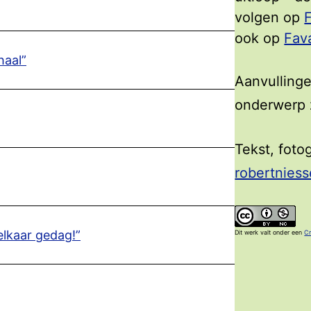
volgen op
ook op
Fav
haal”
Aanvullinge
onderwerp z
Tekst, foto
robertniess
elkaar gedag!”
Dit werk valt onder een
Cr