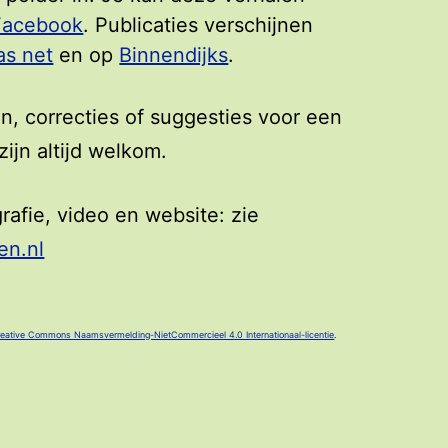
Facebook
. Publicaties verschijnen
as net
en op
Binnendijks
.
n, correcties of suggesties voor een
ijn altijd welkom.
grafie, video en website: zie
en.nl
eative Commons Naamsvermelding-NietCommercieel 4.0 Internationaal-licentie
.