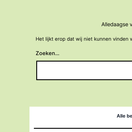
Ga
naar
de
Alledaagse v
inhoud
Het lijkt erop dat wij niet kunnen vinden 
Zoeken…
Alle b