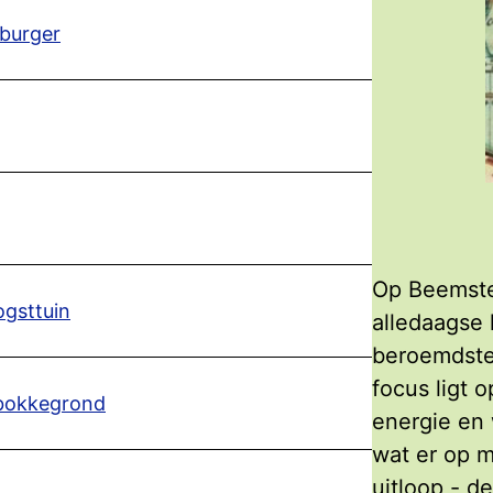
 burger
Op Beemste
ogsttuin
alledaagse 
beroemdste
focus ligt 
 bokkegrond
energie en 
wat er op m
uitloop - d