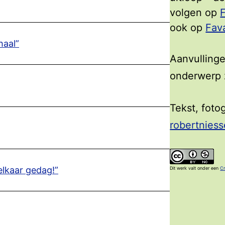
volgen op
ook op
Fav
haal”
Aanvullinge
onderwerp z
Tekst, foto
robertniess
elkaar gedag!”
Dit werk valt onder een
Cr