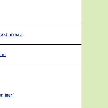
vast niveau”
aan
en jaar”