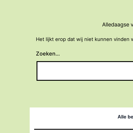
Ga
naar
de
Alledaagse v
inhoud
Het lijkt erop dat wij niet kunnen vinden 
Zoeken…
Alle b