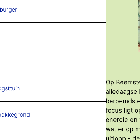
 burger
Op Beemste
ogsttuin
alledaagse 
beroemdste
focus ligt 
 bokkegrond
energie en 
wat er op m
uitloop - d