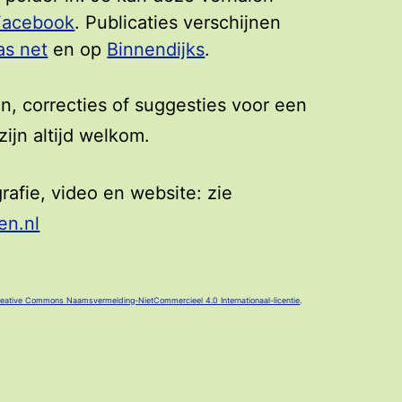
Facebook
. Publicaties verschijnen
as net
en op
Binnendijks
.
n, correcties of suggesties voor een
ijn altijd welkom.
grafie, video en website: zie
en.nl
eative Commons Naamsvermelding-NietCommercieel 4.0 Internationaal-licentie
.