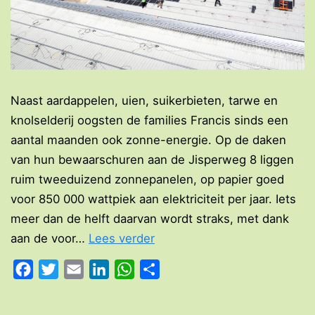
Naast aardappelen, uien, suikerbieten, tarwe en
knolselderij oogsten de families Francis sinds een
aantal maanden ook zonne-energie. Op de daken
van hun bewaarschuren aan de Jisperweg 8 liggen
ruim tweeduizend zonnepanelen, op papier goed
voor 850 000 wattpiek aan elektriciteit per jaar. Iets
meer dan de helft daarvan wordt straks, met dank
De
aan de voor…
Lees verder
zonnekoning
Facebook
Twitter
Email
LinkedIn
WhatsApp
Delen
van
de