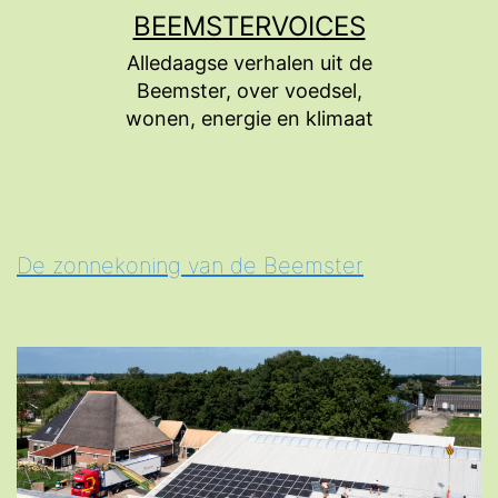
Ga
BEEMSTERVOICES
naar
Alledaagse verhalen uit de
de
Beemster, over voedsel,
inhoud
wonen, energie en klimaat
De zonnekoning van de Beemster