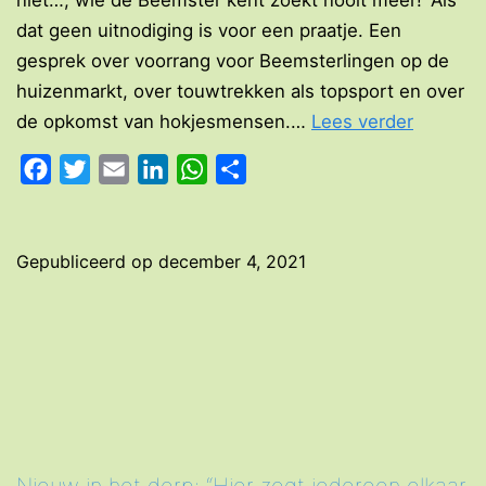
niet…, wie de Beemster kent zoekt nooit meer!’ Als
dat geen uitnodiging is voor een praatje. Een
gesprek over voorrang voor Beemsterlingen op de
huizenmarkt, over touwtrekken als topsport en over
“Achter
de opkomst van hokjesmensen.…
Lees verder
iedere
Facebook
Twitter
Email
LinkedIn
WhatsApp
Delen
voordeu
schuilt
een
Gepubliceerd op
december 4, 2021
verhaal”