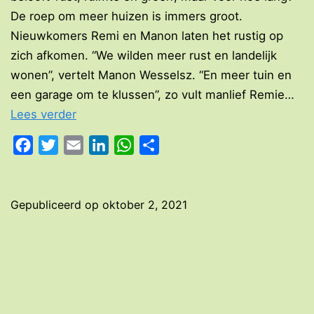
De roep om meer huizen is immers groot.
Nieuwkomers Remi en Manon laten het rustig op
zich afkomen. “We wilden meer rust en landelijk
wonen”, vertelt Manon Wesselsz. “En meer tuin en
een garage om te klussen”, zo vult manlief Remie…
Nieuw
Lees verder
in
Facebook
Twitter
Email
LinkedIn
WhatsApp
Delen
het
dorp:
“Hier
Gepubliceerd op
oktober 2, 2021
zegt
iedereen
elkaar
gedag!”