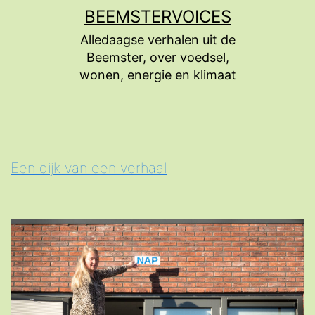
Ga
BEEMSTERVOICES
naar
Alledaagse verhalen uit de
de
Beemster, over voedsel,
inhoud
wonen, energie en klimaat
Een dijk van een verhaal