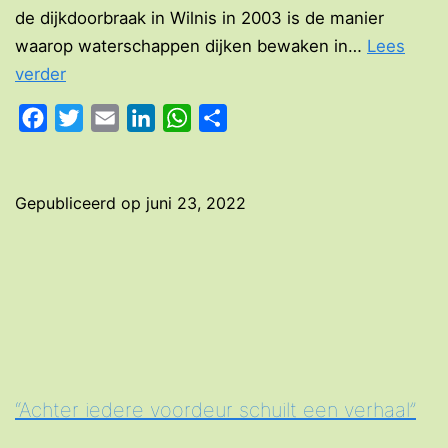
de dijkdoorbraak in Wilnis in 2003 is de manier
waarop waterschappen dijken bewaken in…
Lees
Een
verder
dijk
Facebook
Twitter
Email
LinkedIn
WhatsApp
Delen
van
een
verhaal
Gepubliceerd op
juni 23, 2022
“Achter iedere voordeur schuilt een verhaal”