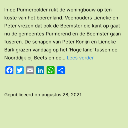
In de Purmerpolder rukt de woningbouw op ten
koste van het boerenland. Veehouders Lieneke en
Peter vrezen dat ook de Beemster die kant op gaat
nu de gemeentes Purmerend en de Beemster gaan
fuseren. De schapen van Peter Konijn en Lieneke
Bark grazen vandaag op het ‘Hoge land’ tussen de
Blijft
Noorddijk bij Beets en de…
Lees verder
de
Facebook
Twitter
Email
LinkedIn
WhatsApp
Delen
Beemster
boerenland?
Gepubliceerd op
augustus 28, 2021