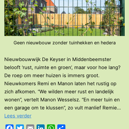
Geen nieuwbouw zonder tuinhekken en hedera
Nieuwbouwwijk De Keyser in Middenbeemster
belooft ‘rust, ruimte en groen’, maar voor hoe lang?
De roep om meer huizen is immers groot.
Nieuwkomers Remi en Manon laten het rustig op
zich afkomen. “We wilden meer rust en landelijk
wonen”, vertelt Manon Wesselsz. “En meer tuin en
een garage om te klussen”, zo vult manlief Remie…
Nieuw
Lees verder
in
Facebook
Twitter
Email
LinkedIn
WhatsApp
Delen