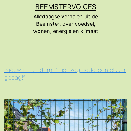
Ga
BEEMSTERVOICES
naar
Alledaagse verhalen uit de
de
Beemster, over voedsel,
inhoud
wonen, energie en klimaat
Nieuw in het dorp: “Hier zegt iedereen elkaar
gedag!”