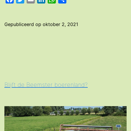
het
dorp:
“Hier
Gepubliceerd op
oktober 2, 2021
zegt
iedereen
elkaar
gedag!”
Blijft de Beemster boerenland?