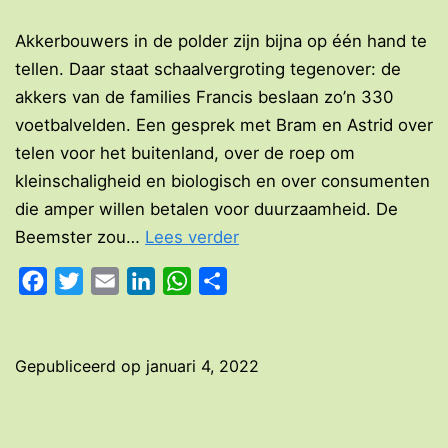
Akkerbouwers in de polder zijn bijna op één hand te
tellen. Daar staat schaalvergroting tegenover: de
akkers van de families Francis beslaan zo’n 330
voetbalvelden. Een gesprek met Bram en Astrid over
telen voor het buitenland, over de roep om
kleinschaligheid en biologisch en over consumenten
die amper willen betalen voor duurzaamheid. De
Boer
Beemster zou…
Lees verder
Bram
Facebook
Twitter
Email
LinkedIn
WhatsApp
Delen
ploetert
voort
in
Gepubliceerd op
januari 4, 2022
Beemster
bokkegrond