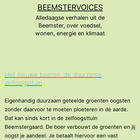
Ga
BEEMSTERVOICES
naar
Alledaagse verhalen uit de
de
Beemster, over voedsel,
inhoud
wonen, energie en klimaat
Het nieuwe boeren: de duurzame
zelfoogsttuin
Eigenhandig duurzaam geteelde groenten oogsten
zonder daarvoor te moeten ploeteren in de aarde.
Dat kan sinds kort in de zelfoogsttuin
Beemstergaard. De boer verbouwt de groenten en jij
oogst je aandeel. Je betaalt hiervoor een vast