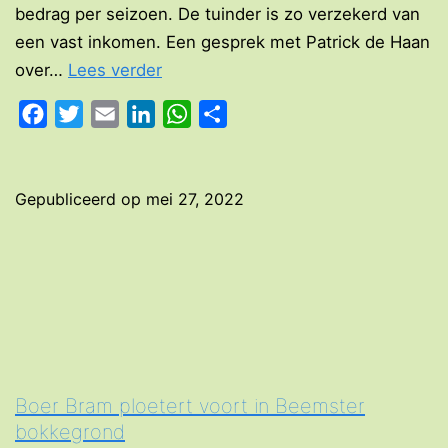
bedrag per seizoen. De tuinder is zo verzekerd van
een vast inkomen. Een gesprek met Patrick de Haan
Het
over…
Lees verder
nieuwe
Facebook
Twitter
Email
LinkedIn
WhatsApp
Delen
boeren:
de
duurzame
Gepubliceerd op
mei 27, 2022
zelfoogsttuin
Boer Bram ploetert voort in Beemster
bokkegrond