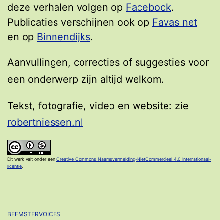
deze verhalen volgen op
Facebook
.
Publicaties verschijnen ook op
Favas net
en op
Binnendijks
.
Aanvullingen, correcties of suggesties voor
een onderwerp zijn altijd welkom.
Tekst, fotografie, video en website: zie
robertniessen.nl
Dit werk valt onder een
Creative Commons Naamsvermelding-NietCommercieel 4.0 Internationaal-
licentie
.
BEEMSTERVOICES