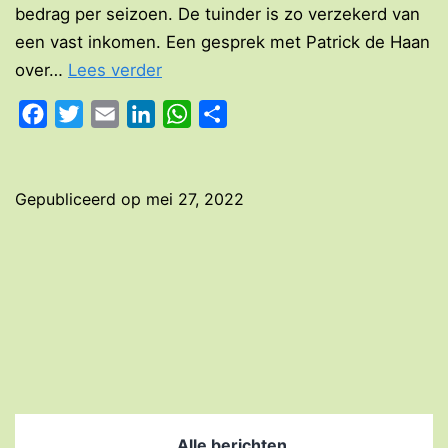
bedrag per seizoen. De tuinder is zo verzekerd van
een vast inkomen. Een gesprek met Patrick de Haan
Het
over…
Lees verder
nieuwe
Facebook
Twitter
Email
LinkedIn
WhatsApp
Delen
boeren:
de
duurzame
Gepubliceerd op
mei 27, 2022
zelfoogsttuin
Alle berichten