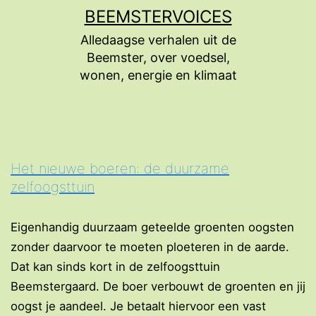
Ga
BEEMSTERVOICES
naar
Alledaagse verhalen uit de
de
Beemster, over voedsel,
inhoud
wonen, energie en klimaat
Het nieuwe boeren: de duurzame
zelfoogsttuin
Eigenhandig duurzaam geteelde groenten oogsten
zonder daarvoor te moeten ploeteren in de aarde.
Dat kan sinds kort in de zelfoogsttuin
Beemstergaard. De boer verbouwt de groenten en jij
oogst je aandeel. Je betaalt hiervoor een vast